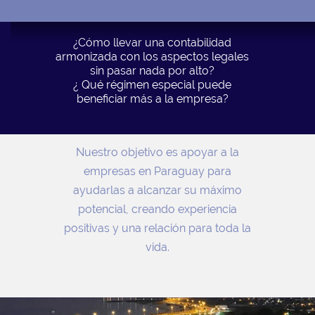
¿Cómo llevar una contabilidad
armonizada con los aspectos legales
sin pasar nada por alto?
¿ Qué régimen especial puede
beneficiar más a la empresa?
Nuestro objetivo es apoyar a la
empresas en Paraguay para
ayudarlas a alcanzar su máximo
potencial, creando experiencia
positivas y una relación para toda la
vida.